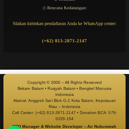
◇ Rencana Kedatangan:
Silakan kirimkan pendaftaran Anda ke WhatsApp center:
(+62) 813-2871-2147
Copyright © 2000 – All Rights Reserved
Bekam Batam • Ruqyah Batam • Bengkel Manusia
Indonesia
Alamat: Anggrek Sari Blok G-2 Kota Batam, Kepulauan
Riau – Indonesia
Call Center: (+62) 813-2871-2147 • Donation BCA: 579-
0159-154
SEO Manager & Website Developer – An Nubuwwah