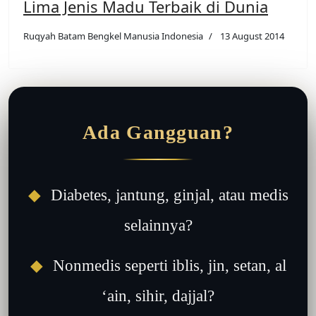
Lima Jenis Madu Terbaik di Dunia
Ruqyah Batam Bengkel Manusia Indonesia
13 August 2014
Ada Gangguan?
◆
Diabetes, jantung, ginjal, atau medis
selainnya?
◆
Nonmedis seperti iblis, jin, setan, al
‘ain, sihir, dajjal?