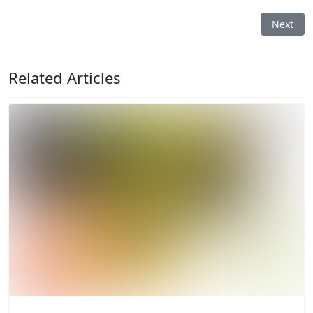
Next art
Next
Related Articles