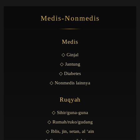
Medis-Nonmedis
Medis
◇ Ginjal
◇ Jantung
◇ Diabetes
◇ Nonmedis lainnya
Ruqyah
◇ Sihir/guna-guna
◇ Rumah/ruko/gudang
◇ Iblis, jin, setan, al ‘ain