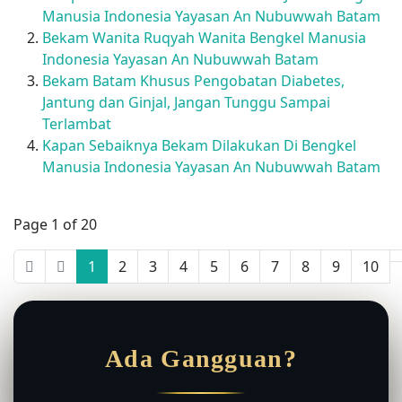
Manusia Indonesia Yayasan An Nubuwwah Batam
Bekam Wanita Ruqyah Wanita Bengkel Manusia
Indonesia Yayasan An Nubuwwah Batam
Bekam Batam Khusus Pengobatan Diabetes,
Jantung dan Ginjal, Jangan Tunggu Sampai
Terlambat
Kapan Sebaiknya Bekam Dilakukan Di Bengkel
Manusia Indonesia Yayasan An Nubuwwah Batam
Page 1 of 20
1
2
3
4
5
6
7
8
9
10
Ada Gangguan?