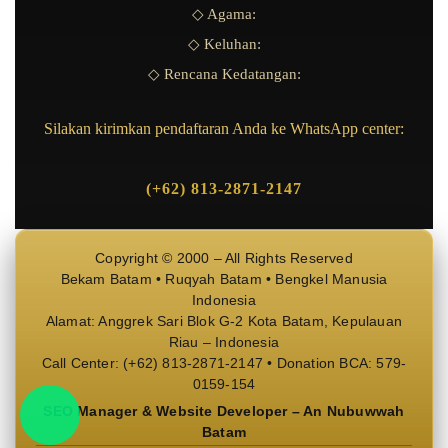
◇ Agama:
◇ Keluhan:
◇ Rencana Kedatangan:
Silakan kirimkan pendaftaran Anda ke WhatsApp center:
(+62) 813-2871-2147
Copyright © 2000 – All Rights Reserved
Bekam Batam • Ruqyah Batam • Bengkel Manusia
Indonesia
Alamat: Anggrek Sari Blok G-2 Kota Batam, Kepulauan
Riau – Indonesia
Call Center: (+62) 813-2871-2147 • Donation BCA: 579-
0159-154
SEO Manager & Website Developer – An Nubuwwah
Batam