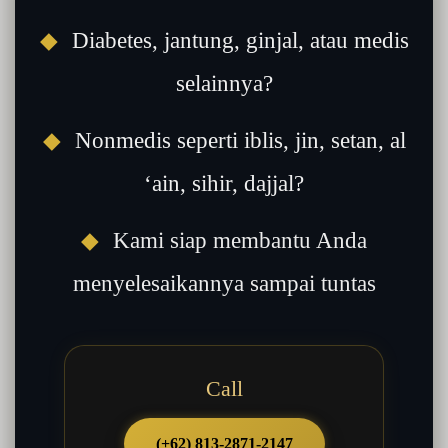
◆
Diabetes, jantung, ginjal, atau medis
selainnya?
◆
Nonmedis seperti iblis, jin, setan, al
‘ain, sihir, dajjal?
◆
Kami siap membantu Anda
menyelesaikannya sampai tuntas
Call
(+62) 813-2871-2147