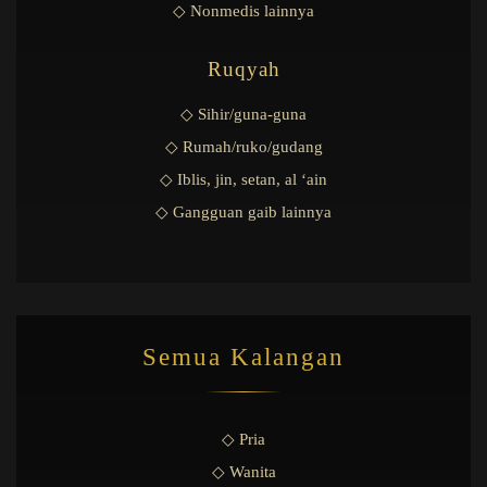
◇ Nonmedis lainnya
Ruqyah
◇ Sihir/guna-guna
◇ Rumah/ruko/gudang
◇ Iblis, jin, setan, al ‘ain
◇ Gangguan gaib lainnya
Semua Kalangan
◇ Pria
◇ Wanita