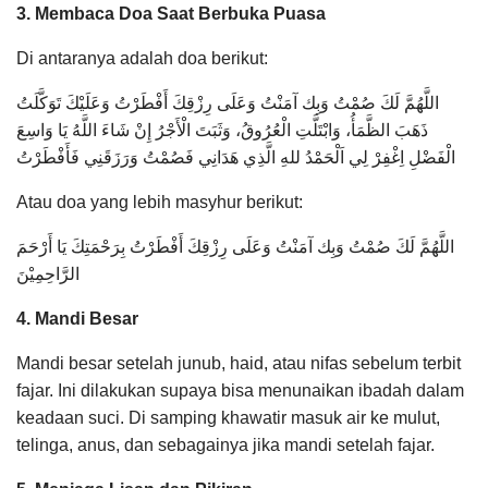
3. Membaca Doa Saat Berbuka Puasa
Di antaranya adalah doa berikut:
اللَّهُمَّ لَكَ صُمْتُ وَبِك آمَنْتُ وَعَلَى رِزْقِكَ أَفْطَرْتُ وَعَلَيْكَ تَوَكَّلَتُ
ذَهَبَ الظَّمَأُ، وَابْتَلَّتِ الْعُرُوقُ، وَثَبَتَ الْأَجْرُ إِنْ شَاءَ اللَّهُ يَا وَاسِعَ
الْفَضْلِ اِغْفِرْ لِي اَلْحَمْدُ للهِ الَّذِي هَدَانِي فَصُمْتُ وَرَزَقَنِي فَأَفْطَرْتُ
Atau doa yang lebih masyhur berikut:
اللَّهُمَّ لَكَ صُمْتُ وَبِك آمَنْتُ وَعَلَى رِزْقِكَ أَفْطَرْتُ بِرَحْمَتِكَ يَا أَرْحَمَ
الرَّاحِمِيْنَ
4. Mandi Besar
Mandi besar setelah junub, haid, atau nifas sebelum terbit
fajar. Ini dilakukan supaya bisa menunaikan ibadah dalam
keadaan suci. Di samping khawatir masuk air ke mulut,
telinga, anus, dan sebagainya jika mandi setelah fajar.