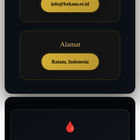
info@bekam.or.id
Alamat
Batam, Indonesia
🩸