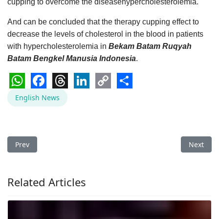
cupping to overcome the diseasehypercholesterolemia.
And can be concluded that the therapy cupping effect to
decrease the levels of cholesterol in the blood in patients
with hypercholesterolemia in
Bekam Batam Ruqyah
Batam Bengkel Manusia Indonesia
.
WhatsApp
Facebook
Threads
LinkedIn
Copy
Share
English News
Link
Previous article: Normal Blood Pressure Numbers by Age
Next arti
Prev
Next
Related Articles