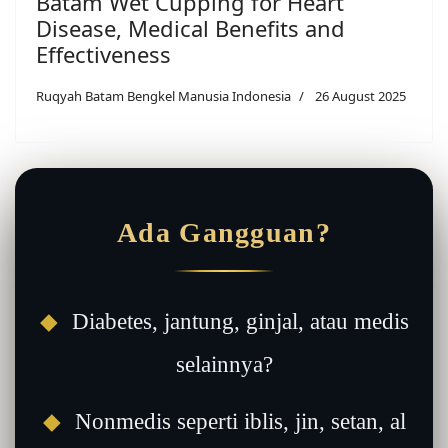
Batam Wet Cupping for Heart
Disease, Medical Benefits and
Effectiveness
Ruqyah Batam Bengkel Manusia Indonesia
26 August 2025
Ada Gangguan?
◆
Diabetes, jantung, ginjal, atau medis
selainnya?
◆
Nonmedis seperti iblis, jin, setan, al