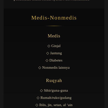
Medis-Nonmedis
Medis
◇ Ginjal
◇ Jantung
◇ Diabetes
◇ Nonmedis lainnya
Ruqyah
◇ Sihir/guna-guna
◇ Rumah/ruko/gudang
◇ Iblis, jin, setan, al ‘ain