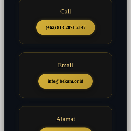
Call
(+62) 813-2871-2147
Email
info@bekam.or.id
Alamat