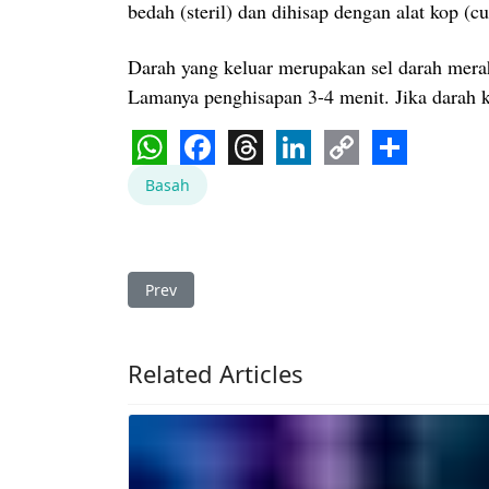
bedah (steril) dan dihisap dengan alat kop (
Darah yang keluar merupakan sel darah merah
Lamanya penghisapan 3-4 menit. Jika darah ko
WhatsApp
Facebook
Threads
LinkedIn
Copy
Share
Basah
Link
Previous article: Regenerasi Sel Sumsum Tula
Prev
Related Articles