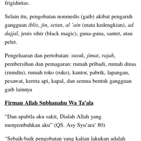
frigidnitas.
Selain itu, pengobatan nonmedis (gaib) akibat pengaruh
gangguan
iblis
,
jin
,
setan
,
al ’ain
(mata kedengkian),
ad
dajjal,
jenis sihir (black magic), guna-guna, santet, atau
pelet.
Pengeluaran dan pertobatan:
susuk
,
jimat
,
rajah
,
pembersihan dan pemagaran: rumah pribadi, rumah dinas
(rumdin), rumah toko (ruko), kantor, pabrik, lapangan,
pesawat, kereta api, kapal, dan semua bentuk gangguan
gaib lainnya
Firman Allah Subhanahu Wa Ta’ala
“Dan apabila aku sakit, Dialah Allah yang
menyembuhkan aku” (QS. Asy Syu’ara’ 80)
“Sebaik-baik pengobatan yang kalian lakukan adalah