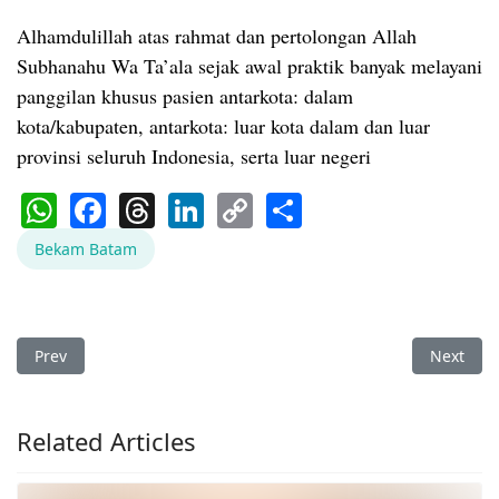
Alhamdulillah atas rahmat dan pertolongan Allah
Subhanahu Wa Ta’ala sejak awal praktik banyak melayani
panggilan khusus pasien antarkota: dalam
kota/kabupaten, antarkota: luar kota dalam dan luar
provinsi seluruh Indonesia, serta luar negeri
WhatsApp
Facebook
Threads
LinkedIn
Copy
Share
Link
Bekam Batam
Previous article: Bekam Sungai Beduk Batam Bengkel Manusi
Next art
Prev
Next
Related Articles