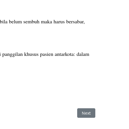
bila belum sembuh maka harus bersabar,
 panggilan khusus pasien antarkota: dalam
Next article: Bekam Ka
Next