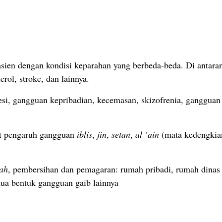
en dengan kondisi keparahan yang berbeda-beda. Di antaranya 
terol, stroke, dan lainnya.
esi, gangguan kepribadian, kecemasan, skizofrenia, gangguan r
bat pengaruh gangguan
iblis
,
jin
,
setan
,
al ’ain
(mata kedengkia
jah
, pembersihan dan pemagaran: rumah pribadi, rumah dinas (
mua bentuk gangguan gaib lainnya