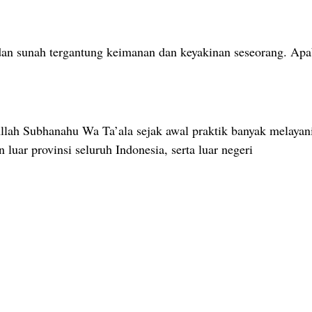
an sunah tergantung keimanan dan keyakinan seseorang. Apa
llah Subhanahu Wa Ta’ala sejak awal praktik banyak melayani
 luar provinsi seluruh Indonesia, serta luar negeri
a Bengkel Manusia Indonesia