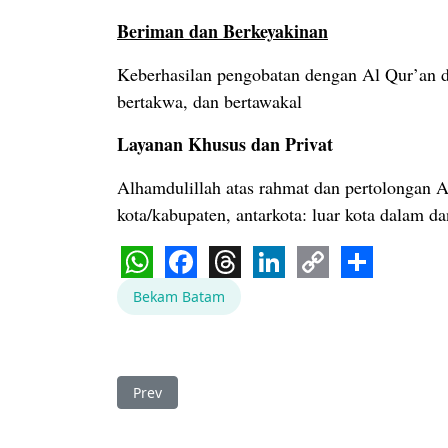
Beriman dan Berkeyakinan
Keberhasilan pengobatan dengan Al Qur’an d
bertakwa, dan bertawakal
Layanan Khusus dan Privat
Alhamdulillah atas rahmat dan pertolongan A
kota/kabupaten, antarkota: luar kota dalam dan
WhatsApp
Facebook
Threads
LinkedIn
Copy
Share
Bekam Batam
Link
Previous article: Bekam Natuna Ruqyah Natun
Prev