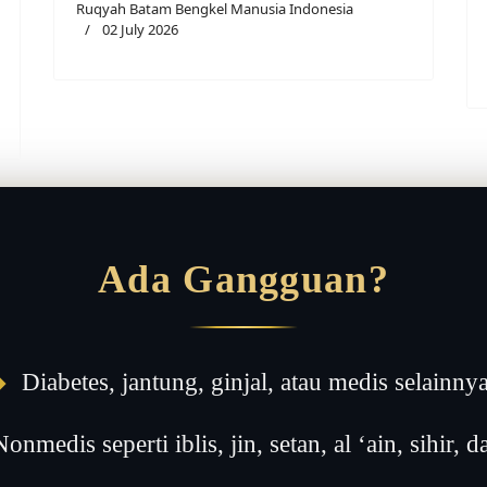
Ruqyah Batam Bengkel Manusia Indonesia
02 July 2026
Ada Gangguan?
◆
Diabetes, jantung, ginjal, atau medis selainny
onmedis seperti iblis, jin, setan, al ‘ain, sihir, da